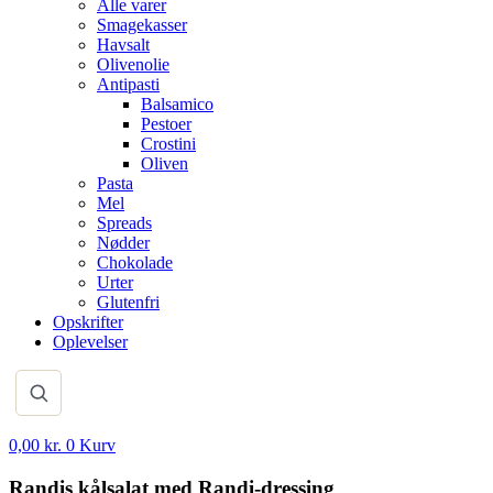
Alle varer
Smagekasser
Havsalt
Olivenolie
Antipasti
Balsamico
Pestoer
Crostini
Oliven
Pasta
Mel
Spreads
Nødder
Chokolade
Urter
Glutenfri
Opskrifter
Oplevelser
0,00
kr.
0
Kurv
Randis kålsalat med Randi-dressing