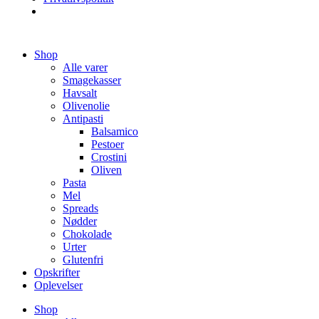
Videre
Shop
til
Alle varer
indhold
Smagekasser
Havsalt
Olivenolie
Antipasti
Balsamico
Pestoer
Crostini
Oliven
Pasta
Mel
Spreads
Nødder
Chokolade
Urter
Glutenfri
Opskrifter
Oplevelser
Shop