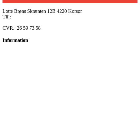
Lotte Brøns Skrænten 12B 4220 Korsør
Tlf.:
40 95 24 13
Mail: info@luxuslife.dk
CVR.: 26 59 73 58
Information
Om SIKANI
Handelsbetingelser
Privatlivspolitik
Facebook-f
Instagram
Opskrifter
Alle opskrifter
Morgenmad
Bagværk
Frokost
Forret
Varme retter