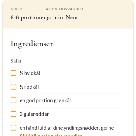
GIVER
AKTIV TID
SVÆRHED
6-8 portioner
30 min
Nem
Ingredienser
Salat
½ hvidkål
½ rødkål
en god portion grønkål
3 gulerødder
en håndfuld af dine yndlingsnødder, gerne