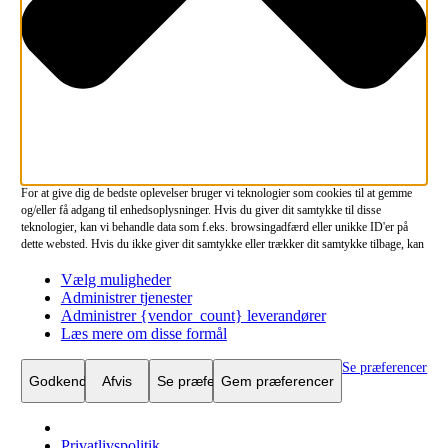
For at give dig de bedste oplevelser bruger vi teknologier som cookies til at gemme
og/eller få adgang til enhedsoplysninger. Hvis du giver dit samtykke til disse
teknologier, kan vi behandle data som f.eks. browsingadfærd eller unikke ID'er på
dette websted. Hvis du ikke giver dit samtykke eller trækker dit samtykke tilbage, kan
det have en negativ indvirkning på visse funktioner og egenskaber.
Funktionsdygtig
Vælg muligheder
Funktionsdygtig
Altid aktiv
Administrer tjenester
Præferencer
Administrer {vendor_count} leverandører
Præferencer
Statistikker
Læs mere om disse formål
Statistikker
Marketing
Se præferencer
Marketing
Godkend
Afvis
Se præferencer
Gem præferencer
Privatlivspolitik