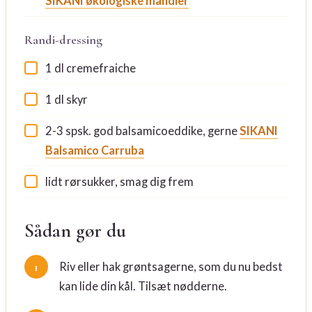
SIKANI økologiske mandler
Randi-dressing
1 dl cremefraiche
1 dl skyr
2-3 spsk. god balsamicoeddike, gerne
SIKANI
Balsamico Carruba
lidt rørsukker, smag dig frem
Sådan gør du
Riv eller hak grøntsagerne, som du nu bedst
kan lide din kål. Tilsæt nødderne.