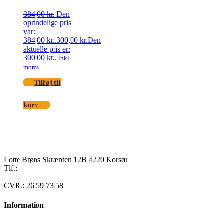
384,00
kr.
Den
oprindelige pris
var:
384,00 kr..
300,00
kr.
Den
aktuelle pris er:
300,00 kr..
inkl.
moms
Tilføj til
kurv
Lotte Brøns Skrænten 12B 4220 Korsør
Tlf.:
40 95 24 13
Mail: info@luxuslife.dk
CVR.: 26 59 73 58
Information