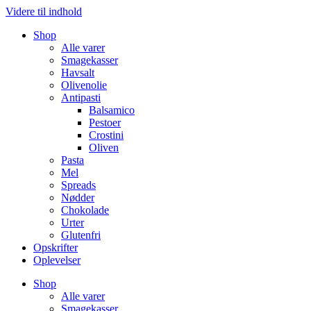
Videre til indhold
Shop
Alle varer
Smagekasser
Havsalt
Olivenolie
Antipasti
Balsamico
Pestoer
Crostini
Oliven
Pasta
Mel
Spreads
Nødder
Chokolade
Urter
Glutenfri
Opskrifter
Oplevelser
Shop
Alle varer
Smagekasser