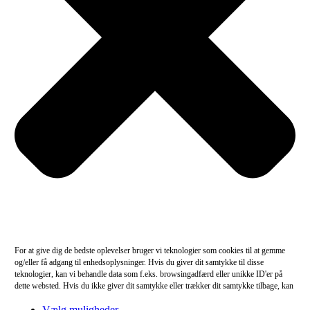
For at give dig de bedste oplevelser bruger vi teknologier som cookies til at gemme
og/eller få adgang til enhedsoplysninger. Hvis du giver dit samtykke til disse
teknologier, kan vi behandle data som f.eks. browsingadfærd eller unikke ID'er på
dette websted. Hvis du ikke giver dit samtykke eller trækker dit samtykke tilbage, kan
det have en negativ indvirkning på visse funktioner og egenskaber.
Vælg muligheder