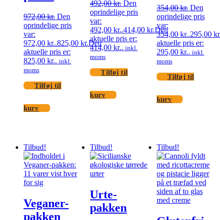
492,00
kr.
Den
354,00
kr.
Den
oprindelige pris
972,00
kr.
Den
oprindelige pris
var:
oprindelige pris
var:
492,00 kr..
414,00
kr.
Den
var:
354,00 kr..
295,00
kr
aktuelle pris er:
972,00 kr..
825,00
kr.
Den
aktuelle pris er:
414,00 kr..
inkl.
aktuelle pris er:
295,00 kr..
inkl.
moms
825,00 kr..
inkl.
moms
moms
Tilføj til
Tilføj til
Tilføj til
kurv
kurv
kurv
Tilbud!
Tilbud!
Tilbud!
Urte-
Veganer-
pakken
pakken