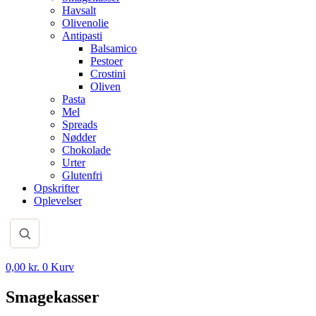
Havsalt
Olivenolie
Antipasti
Balsamico
Pestoer
Crostini
Oliven
Pasta
Mel
Spreads
Nødder
Chokolade
Urter
Glutenfri
Opskrifter
Oplevelser
0,00
kr.
0
Kurv
Smagekasser