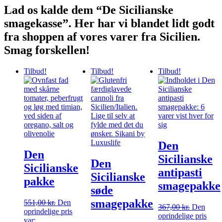
Lad os kalde dem “De Sicilianske
smagekasse”. Her har vi blandet lidt godt
fra shoppen af vores varer fra Sicilien.
Smag forskellen!
Tilbud!
Tilbud!
Tilbud!
Den
Den
Sicilianske
Den
Sicilianske
antipasti
Sicilianske
pakke
smagepakke
søde
smagepakke
551,00
kr.
Den
367,00
kr.
Den
oprindelige pris
oprindelige pris
var: