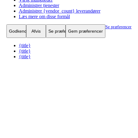
Funktionsdygtig
Funktionsdygtig
Altid aktiv
Administrer tjenester
Administrer {vendor_count} leverandører
Præferencer
Præferencer
Læs mere om disse formål
Statistikker
Statistikker
Se præferencer
Marketing
Marketing
Godkend
Afvis
Se præferencer
Gem præferencer
{title}
{title}
{title}