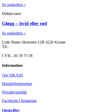
Se opskriften »
Drikkevarer
Gløgg – hvid eller rød
Se opskriften »
Lotte Brøns Skrænten 12B 4220 Korsør
Tlf.:
40 95 24 13
Mail: info@luxuslife.dk
CVR.: 26 59 73 58
Information
Om SIKANI
Handelsbetingelser
Privatlivspolitik
Facebook-f
Instagram
Opskrifter