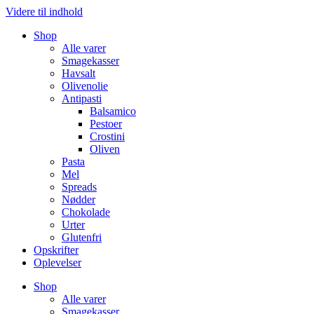
Videre til indhold
Shop
Alle varer
Smagekasser
Havsalt
Olivenolie
Antipasti
Balsamico
Pestoer
Crostini
Oliven
Pasta
Mel
Spreads
Nødder
Chokolade
Urter
Glutenfri
Opskrifter
Oplevelser
Shop
Alle varer
Smagekasser