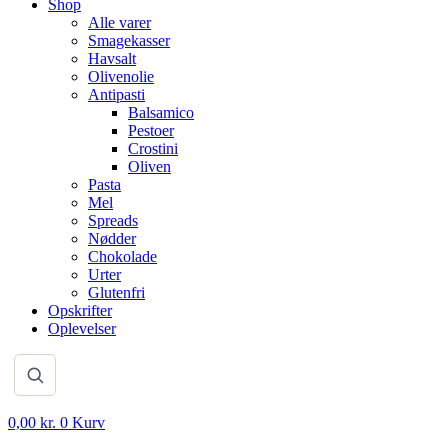
Shop
Alle varer
Smagekasser
Havsalt
Olivenolie
Antipasti
Balsamico
Pestoer
Crostini
Oliven
Pasta
Mel
Spreads
Nødder
Chokolade
Urter
Glutenfri
Opskrifter
Oplevelser
0,00
kr.
0
Kurv