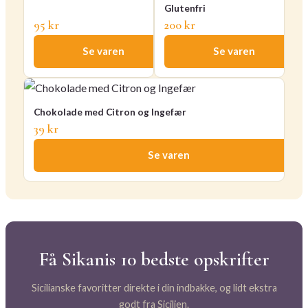
Glutenfri
95 kr
200 kr
Se varen
Se varen
Chokolade med Citron og Ingefær
39 kr
Se varen
Få Sikanis 10 bedste opskrifter
Sicilianske favoritter direkte i din indbakke, og lidt ekstra
godt fra Sicilien.