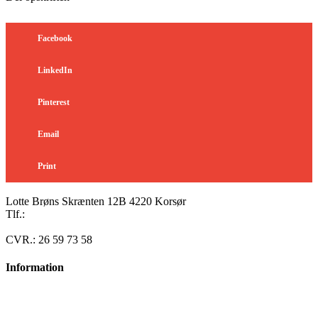
Facebook
LinkedIn
Pinterest
Email
Print
Lotte Brøns Skrænten 12B 4220 Korsør
Tlf.:
40 95 24 13
Mail: info@luxuslife.dk
CVR.: 26 59 73 58
Information
Om SIKANI