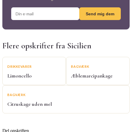
Send mig dem
Flere opskrifter fra Sicilien
DRIKKEVARER
BAGVÆRK
Limoncello
Æblemarcipankage
BAGVÆRK
Citruskage uden mel
Del opskriften