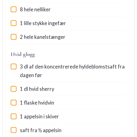
8 hele nelliker
1 lille stykke ingefær
2 hele kanelstænger
Hvid gløgg
3 dl af den koncentrerede hyldeblomstsaft fra
dagen før
1 dl hvid sherry
1 flaske hvidvin
1 appelsin i skiver
saft fra ½ appelsin