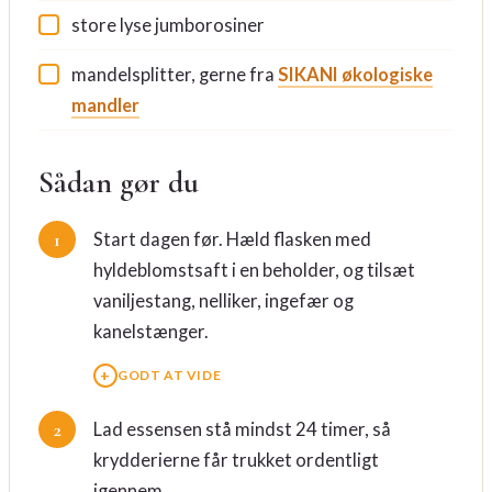
store lyse jumborosiner
mandelsplitter, gerne fra
SIKANI økologiske
mandler
Sådan gør du
Start dagen før. Hæld flasken med
hyldeblomstsaft i en beholder, og tilsæt
vaniljestang, nelliker, ingefær og
kanelstænger.
GODT AT VIDE
Lad essensen stå mindst 24 timer, så
krydderierne får trukket ordentligt
igennem.