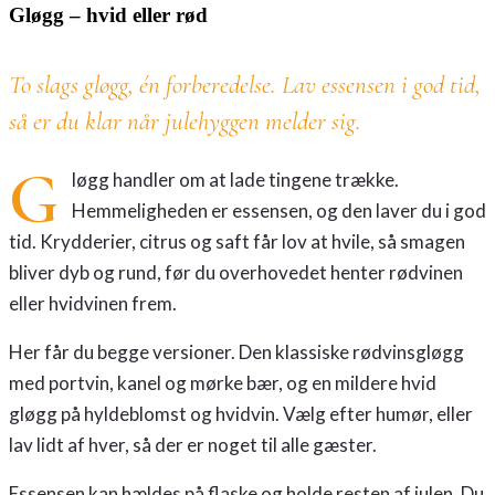
Gløgg – hvid eller rød
To slags gløgg, én forberedelse. Lav essensen i god tid,
så er du klar når julehyggen melder sig.
G
løgg handler om at lade tingene trække.
Hemmeligheden er essensen, og den laver du i god
tid. Krydderier, citrus og saft får lov at hvile, så smagen
bliver dyb og rund, før du overhovedet henter rødvinen
eller hvidvinen frem.
Her får du begge versioner. Den klassiske rødvinsgløgg
med portvin, kanel og mørke bær, og en mildere hvid
gløgg på hyldeblomst og hvidvin. Vælg efter humør, eller
lav lidt af hver, så der er noget til alle gæster.
Essensen kan hældes på flaske og holde resten af julen. Du