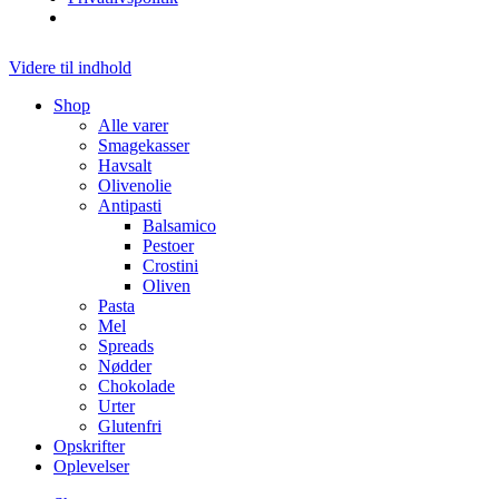
Videre til indhold
Shop
Alle varer
Smagekasser
Havsalt
Olivenolie
Antipasti
Balsamico
Pestoer
Crostini
Oliven
Pasta
Mel
Spreads
Nødder
Chokolade
Urter
Glutenfri
Opskrifter
Oplevelser