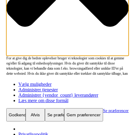
For at give dig de bedste oplevelser bruger vi teknologier som cookies til at gemme
og/eller få adgang til enhedsoplysninger. Hvis du giver dit samtykke til disse
teknologier, kan vi behandle data som f.eks. browsingadfærd eller unikke ID'er på
dette websted. Hvis du ikke giver dit samtykke eller trækker dit samtykke tilbage, kan
det have en negativ indvirkning på visse funktioner og egenskaber.
Vælg muligheder
Funktionsdygtig
Funktionsdygtig
Altid aktiv
Administrer tjenester
Administrer {vendor_count} leverandører
Præferencer
Præferencer
Læs mere om disse formål
Statistikker
Statistikker
Se præferencer
Marketing
Marketing
Godkend
Afvis
Se præferencer
Gem præferencer
Privatlivspolitik