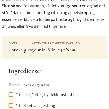
Skru så ned for varmen, så det kun lige snurrer, og lad det
stå sådan en times tid. Tag citron og appelsin op, og
essensen er klar. Hæld den på flaske og brug af den resten
af julen, eller frys den ned til senere.
GIVER
AKTIV TID
TRÆKKETID
SVÆRHED
4 store glas
30 min
Min. 24 t
Nem
Ingredienser
Essens, laves dagen før
1 flaske (1 liter) hyldeblomstsaft
1 flækket vaniljestang