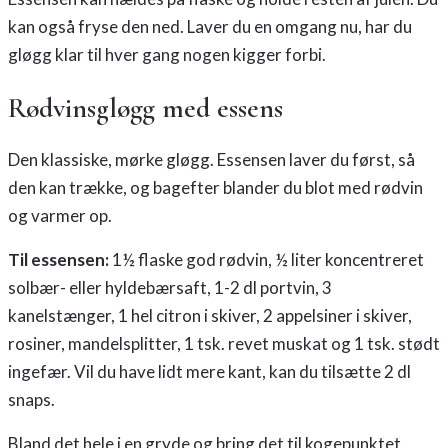
kan også fryse den ned. Laver du en omgang nu, har du
gløgg klar til hver gang nogen kigger forbi.
Rødvinsgløgg med essens
Den klassiske, mørke gløgg. Essensen laver du først, så
den kan trække, og bagefter blander du blot med rødvin
og varmer op.
Til essensen:
1½ flaske god rødvin, ½ liter koncentreret
solbær- eller hyldebærsaft, 1-2 dl portvin, 3
kanelstænger, 1 hel citron i skiver, 2 appelsiner i skiver,
rosiner, mandelsplitter, 1 tsk. revet muskat og 1 tsk. stødt
ingefær. Vil du have lidt mere kant, kan du tilsætte 2 dl
snaps.
Bland det hele i en gryde og bring det til kogepunktet.