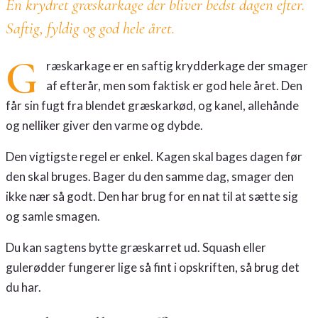
En krydret græskarkage der bliver bedst dagen efter.
Saftig, fyldig og god hele året.
G
ræskarkage er en saftig krydderkage der smager
af efterår, men som faktisk er god hele året. Den
får sin fugt fra blendet græskarkød, og kanel, allehånde
og nelliker giver den varme og dybde.
Den vigtigste regel er enkel. Kagen skal bages dagen før
den skal bruges. Bager du den samme dag, smager den
ikke nær så godt. Den har brug for en nat til at sætte sig
og samle smagen.
Du kan sagtens bytte græskarret ud. Squash eller
gulerødder fungerer lige så fint i opskriften, så brug det
du har.