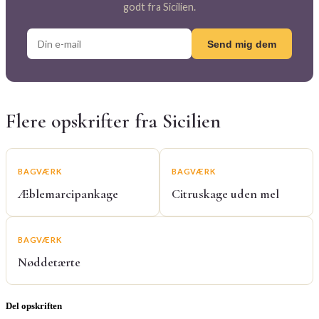
godt fra Sicilien.
Send mig dem
Flere opskrifter fra Sicilien
BAGVÆRK
BAGVÆRK
Æblemarcipankage
Citruskage uden mel
BAGVÆRK
Nøddetærte
Del opskriften