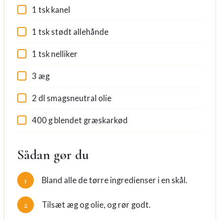
1 tsk kanel
1 tsk stødt allehånde
1 tsk nelliker
3 æg
2 dl smagsneutral olie
400 g blendet græskarkød
Sådan gør du
Bland alle de tørre ingredienser i en skål.
Tilsæt æg og olie, og rør godt.