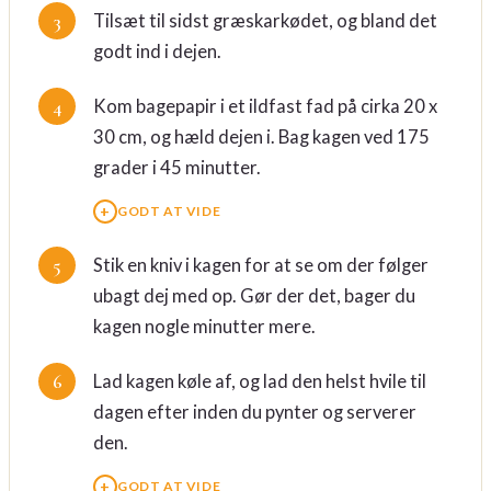
Tilsæt til sidst græskarkødet, og bland det
godt ind i dejen.
Kom bagepapir i et ildfast fad på cirka 20 x
30 cm, og hæld dejen i. Bag kagen ved 175
grader i 45 minutter.
GODT AT VIDE
Stik en kniv i kagen for at se om der følger
ubagt dej med op. Gør der det, bager du
kagen nogle minutter mere.
Lad kagen køle af, og lad den helst hvile til
dagen efter inden du pynter og serverer
den.
GODT AT VIDE