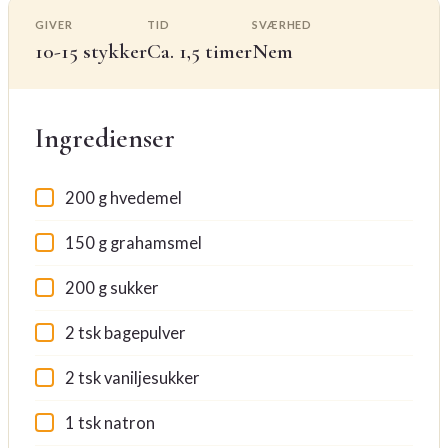
GIVER
TID
SVÆRHED
10-15 stykker
Ca. 1,5 timer
Nem
Ingredienser
200 g hvedemel
150 g grahamsmel
200 g sukker
2 tsk bagepulver
2 tsk vaniljesukker
1 tsk natron