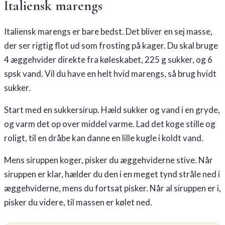
Italiensk marengs
Italiensk marengs er bare bedst. Det bliver en sej masse,
der ser rigtig flot ud som frosting på kager. Du skal bruge
4 æggehvider direkte fra køleskabet, 225 g sukker, og 6
spsk vand. Vil du have en helt hvid marengs, så brug hvidt
sukker.
Start med en sukkersirup. Hæld sukker og vand i en gryde,
og varm det op over middel varme. Lad det koge stille og
roligt, til en dråbe kan danne en lille kugle i koldt vand.
Mens siruppen koger, pisker du æggehviderne stive. Når
siruppen er klar, hælder du den i en meget tynd stråle ned i
æggehviderne, mens du fortsat pisker. Når al siruppen er i,
pisker du videre, til massen er kølet ned.