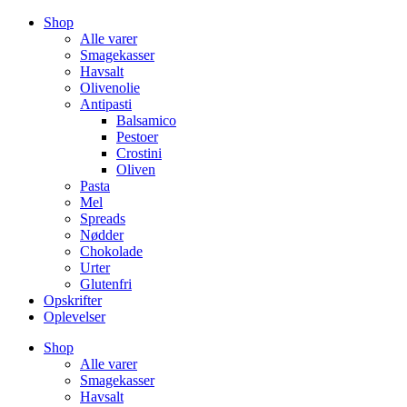
Videre
Shop
til
Alle varer
indhold
Smagekasser
Havsalt
Olivenolie
Antipasti
Balsamico
Pestoer
Crostini
Oliven
Pasta
Mel
Spreads
Nødder
Chokolade
Urter
Glutenfri
Opskrifter
Oplevelser
Shop
Alle varer
Smagekasser
Havsalt