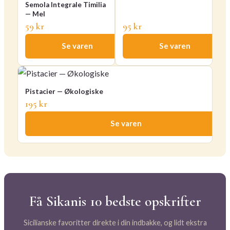
Semola Integrale Timilia
— Mel
59 kr
95 kr
Se varen
Se varen
Pistacier — Økologiske
195 kr
Se varen
Få Sikanis 10 bedste opskrifter
Sicilianske favoritter direkte i din indbakke, og lidt ekstra