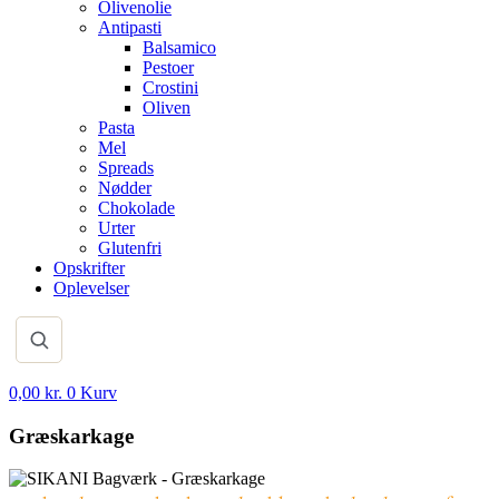
Olivenolie
Antipasti
Balsamico
Pestoer
Crostini
Oliven
Pasta
Mel
Spreads
Nødder
Chokolade
Urter
Glutenfri
Opskrifter
Oplevelser
0,00
kr.
0
Kurv
Græskarkage