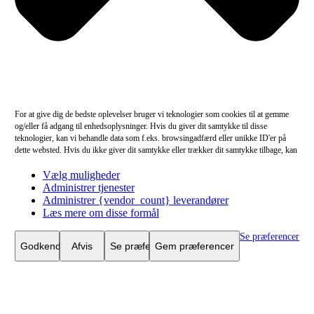
For at give dig de bedste oplevelser bruger vi teknologier som cookies til at gemme
og/eller få adgang til enhedsoplysninger. Hvis du giver dit samtykke til disse
teknologier, kan vi behandle data som f.eks. browsingadfærd eller unikke ID'er på
dette websted. Hvis du ikke giver dit samtykke eller trækker dit samtykke tilbage, kan
det have en negativ indvirkning på visse funktioner og egenskaber.
Vælg muligheder
Funktionsdygtig
Funktionsdygtig
Altid aktiv
Administrer tjenester
Præferencer
Administrer {vendor_count} leverandører
Præferencer
Læs mere om disse formål
Statistikker
Statistikker
Marketing
Se præferencer
Marketing
Godkend
Afvis
Se præferencer
Gem præferencer
{title}
{title}
{title}