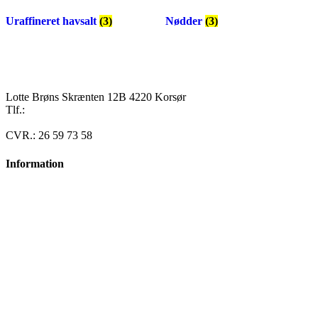
Uraffineret havsalt
(3)
Nødder
(3)
Lotte Brøns Skrænten 12B 4220 Korsør
Tlf.:
40 95 24 13
Mail: info@luxuslife.dk
CVR.: 26 59 73 58
Information
Om SIKANI
Handelsbetingelser
Privatlivspolitik
Facebook-f
Instagram
Opskrifter