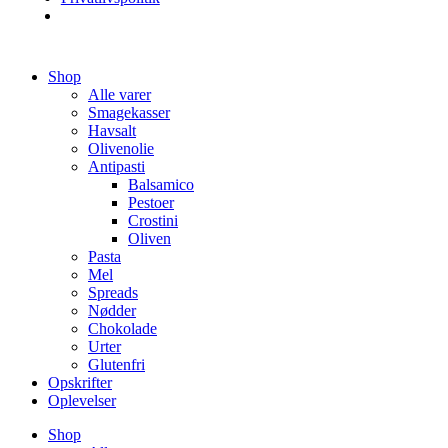
Videre
Shop
til
Alle varer
indhold
Smagekasser
Havsalt
Olivenolie
Antipasti
Balsamico
Pestoer
Crostini
Oliven
Pasta
Mel
Spreads
Nødder
Chokolade
Urter
Glutenfri
Opskrifter
Oplevelser
Shop