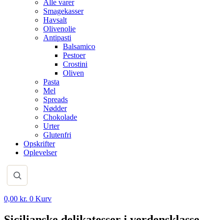
Alle varer
Smagekasser
Havsalt
Olivenolie
Antipasti
Balsamico
Pestoer
Crostini
Oliven
Pasta
Mel
Spreads
Nødder
Chokolade
Urter
Glutenfri
Opskrifter
Oplevelser
0,00
kr.
0
Kurv
Sicilianske delikatesser i verdensklasse