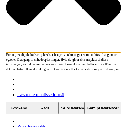
For at give dig de bedste oplevelser bruger vi teknologier som cookies til at gemme
og/eller få adgang til enhedsoplysninger. Hvis du giver dit samtykke til disse
teknologier, kan vi behandle data som f.eks. browsingadfærd eller unikke ID'er på
dette websted. Hvis du ikke giver dit samtykke eller trækker dit samtykke tilbage, kan
det have en negativ indvirkning på visse funktioner og egenskaber.
Funktionsdygtig
Funktionsdygtig
Altid aktiv
Præferencer
Præferencer
Læs mere om disse formål
Statistikker
Statistikker
Marketing
Marketing
Godkend
Afvis
Se præferencer
Gem præferencer
Privatlivspolitik