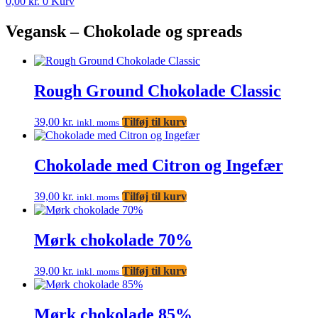
0,00
kr.
0
Kurv
Vegansk – Chokolade og spreads
Rough Ground Chokolade Classic
39,00
kr.
Tilføj til kurv
inkl. moms
Chokolade med Citron og Ingefær
39,00
kr.
Tilføj til kurv
inkl. moms
Mørk chokolade 70%
39,00
kr.
Tilføj til kurv
inkl. moms
Mørk chokolade 85%