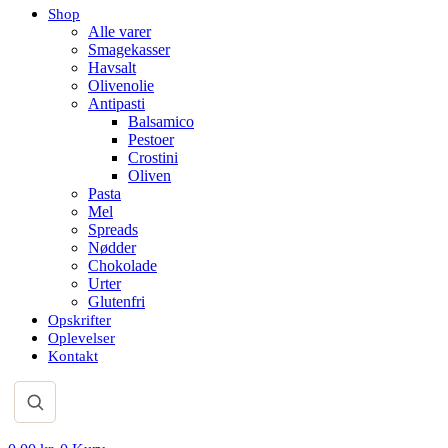
Shop
Alle varer
Smagekasser
Havsalt
Olivenolie
Antipasti
Balsamico
Pestoer
Crostini
Oliven
Pasta
Mel
Spreads
Nødder
Chokolade
Urter
Glutenfri
Opskrifter
Oplevelser
Kontakt