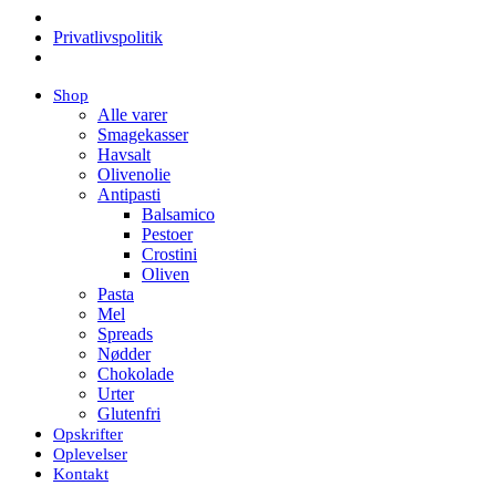
Privatlivspolitik
Videre
Shop
til
Alle varer
indhold
Smagekasser
Havsalt
Olivenolie
Antipasti
Balsamico
Pestoer
Crostini
Oliven
Pasta
Mel
Spreads
Nødder
Chokolade
Urter
Glutenfri
Opskrifter
Oplevelser
Kontakt