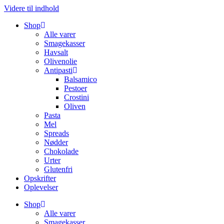
Videre til indhold
Shop
Alle varer
Smagekasser
Havsalt
Olivenolie
Antipasti
Balsamico
Pestoer
Crostini
Oliven
Pasta
Mel
Spreads
Nødder
Chokolade
Urter
Glutenfri
Opskrifter
Oplevelser
Shop
Alle varer
Smagekasser