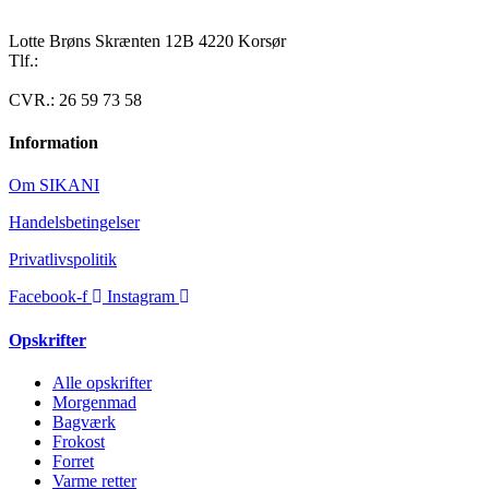
Lotte Brøns Skrænten 12B 4220 Korsør
Tlf.:
40 95 24 13
Mail: info@luxuslife.dk
CVR.: 26 59 73 58
Information
Om SIKANI
Handelsbetingelser
Privatlivspolitik
Facebook-f
Instagram
Opskrifter
Alle opskrifter
Morgenmad
Bagværk
Frokost
Forret
Varme retter