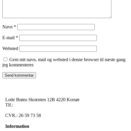
Navn
*
E-mail
*
Websted
Gem mit navn, mail og websted i denne browser til næste gang
jeg kommenterer.
Lotte Brøns Skrænten 12B 4220 Korsør
Tlf.:
40 95 24 13
Mail: info@luxuslife.dk
CVR.: 26 59 73 58
Information