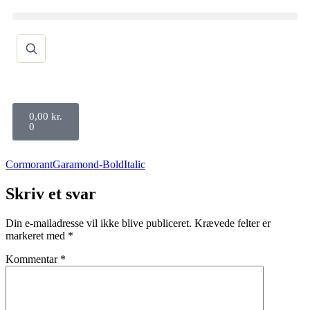
0,00
kr.
0
CormorantGaramond-BoldItalic
Skriv et svar
Din e-mailadresse vil ikke blive publiceret.
Krævede felter er
markeret med
*
Kommentar
*