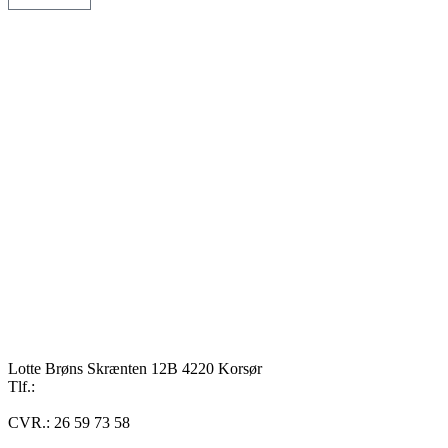
Lotte Brøns Skrænten 12B 4220 Korsør
Tlf.:
40 95 24 13
Mail: info@luxuslife.dk
CVR.: 26 59 73 58