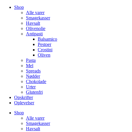
Videre
Shop
til
Alle varer
indhold
Smagekasser
Havsalt
Olivenolie
Antipasti
Balsamico
Pestoer
Crostini
Oliven
Pasta
Mel
Spreads
Nødder
Chokolade
Urter
Glutenfri
Opskrifter
Oplevelser
Shop
Alle varer
Smagekasser
Havsalt