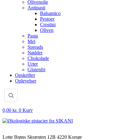
Olivenolie
Antipasti
Balsamico
Pestoer
Crostini
Oliven
Pasta
Mel
Spreads
Nødder
Chokolade
Urter
Glutenfri
Opskrifter
Oplevelser
0,00
kr.
0
Kurv
Lotte Brøns Skrænten 12B 4220 Korsør