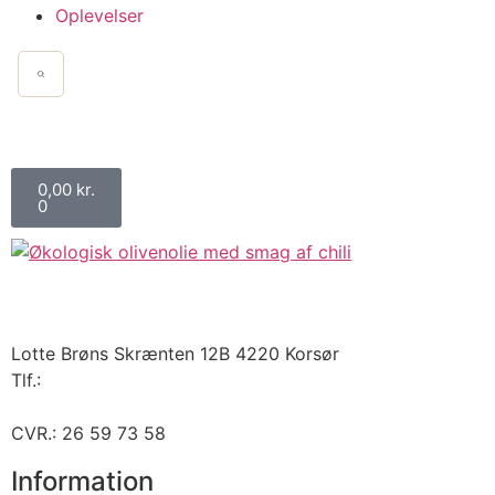
Oplevelser
0,00
kr.
0
Lotte Brøns Skrænten 12B 4220 Korsør
Tlf.:
40 95 24 13
Mail: info@luxuslife.dk
CVR.: 26 59 73 58
Information