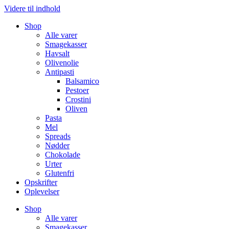
Videre til indhold
Shop
Alle varer
Smagekasser
Havsalt
Olivenolie
Antipasti
Balsamico
Pestoer
Crostini
Oliven
Pasta
Mel
Spreads
Nødder
Chokolade
Urter
Glutenfri
Opskrifter
Oplevelser
Shop
Alle varer
Smagekasser