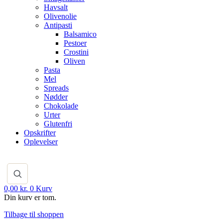
Havsalt
Olivenolie
Antipasti
Balsamico
Pestoer
Crostini
Oliven
Pasta
Mel
Spreads
Nødder
Chokolade
Urter
Glutenfri
Opskrifter
Oplevelser
0,00
kr.
0
Kurv
Din kurv er tom.
Tilbage til shoppen