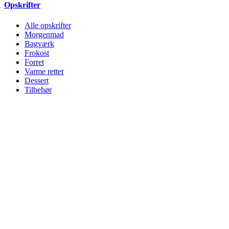
Opskrifter
Alle opskrifter
Morgenmad
Bagværk
Frokost
Forret
Varme retter
Dessert
Tilbehør
Drikkevarer
Alle opskrifter
Morgenmad
Bagværk
Frokost
Forret
Varme retter
Dessert
Tilbehør
Drikkevarer
© SIKANI