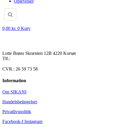
Oplevelser
0,00
kr.
0
Kurv
Lotte Brøns Skrænten 12B 4220 Korsør
Tlf.:
40 95 24 13
Mail: info@luxuslife.dk
CVR.: 26 59 73 58
Information
Om SIKANI
Handelsbetingelser
Privatlivspolitik
Facebook-f
Instagram