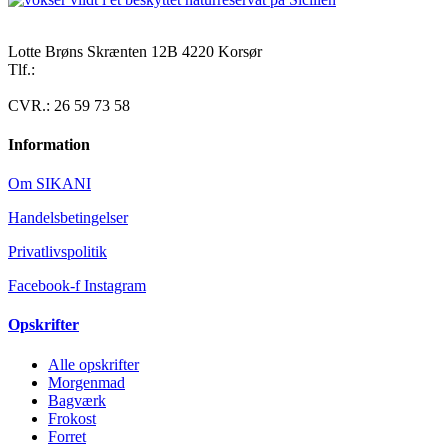
Lotte Brøns Skrænten 12B 4220 Korsør
Tlf.:
40 95 24 13
Mail: info@luxuslife.dk
CVR.: 26 59 73 58
Information
Om SIKANI
Handelsbetingelser
Privatlivspolitik
Facebook-f
Instagram
Opskrifter
Alle opskrifter
Morgenmad
Bagværk
Frokost
Forret