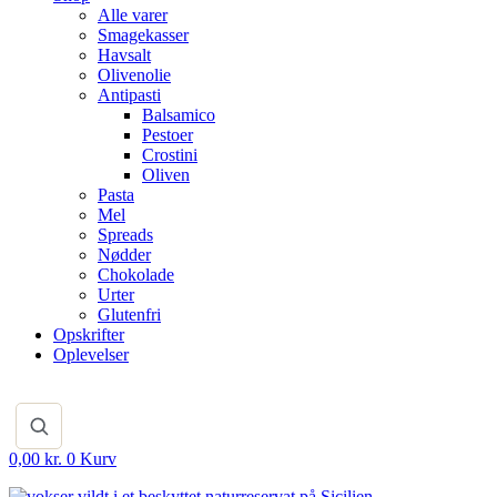
Alle varer
Smagekasser
Havsalt
Olivenolie
Antipasti
Balsamico
Pestoer
Crostini
Oliven
Pasta
Mel
Spreads
Nødder
Chokolade
Urter
Glutenfri
Opskrifter
Oplevelser
0,00
kr.
0
Kurv