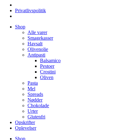
Privatlivspolitik
Videre
Shop
til
Alle varer
indhold
Smagekasser
Havsalt
Olivenolie
Antipasti
Balsamico
Pestoer
Crostini
Oliven
Pasta
Mel
Spreads
Nødder
Chokolade
Urter
Glutenfri
Opskrifter
Oplevelser
Shop