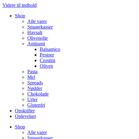
Videre til indhold
Shop
Alle varer
Smagekasser
Havsalt
Olivenolie
Antipasti
Balsamico
Pestoer
Crostini
Oliven
Pasta
Mel
Spreads
Nødder
Chokolade
Urter
Glutenfri
Opskrifter
Oplevelser
Shop
Alle varer
Smagekasser