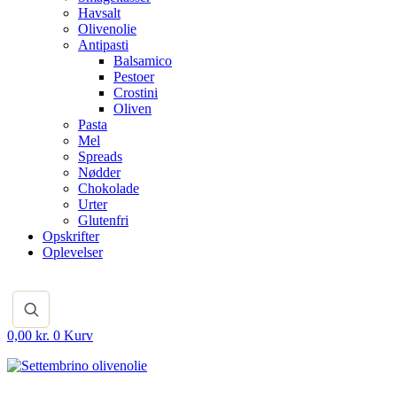
Havsalt
Olivenolie
Antipasti
Balsamico
Pestoer
Crostini
Oliven
Pasta
Mel
Spreads
Nødder
Chokolade
Urter
Glutenfri
Opskrifter
Oplevelser
0,00
kr.
0
Kurv