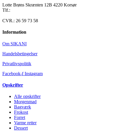
Lotte Brøns Skrænten 12B 4220 Korsør
Tlf.:
40 95 24 13
Mail: info@luxuslife.dk
CVR.: 26 59 73 58
Information
Om SIKANI
Handelsbetingelser
Privatlivspolitik
Facebook-f
Instagram
Opskrifter
Alle opskrifter
Morgenmad
Bagværk
Frokost
Forret
Varme retter
Dessert