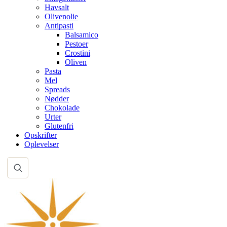
Havsalt
Olivenolie
Antipasti
Balsamico
Pestoer
Crostini
Oliven
Pasta
Mel
Spreads
Nødder
Chokolade
Urter
Glutenfri
Opskrifter
Oplevelser