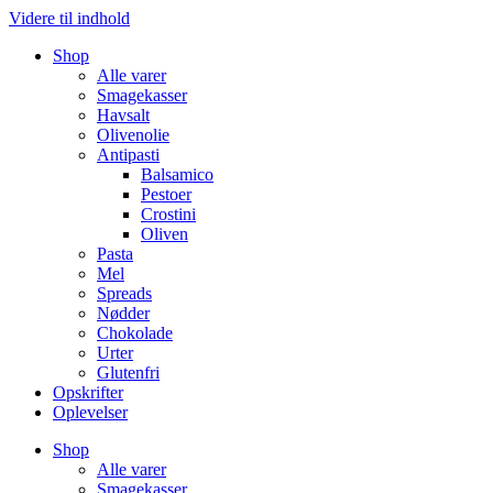
Videre til indhold
Shop
Alle varer
Smagekasser
Havsalt
Olivenolie
Antipasti
Balsamico
Pestoer
Crostini
Oliven
Pasta
Mel
Spreads
Nødder
Chokolade
Urter
Glutenfri
Opskrifter
Oplevelser
Shop
Alle varer
Smagekasser