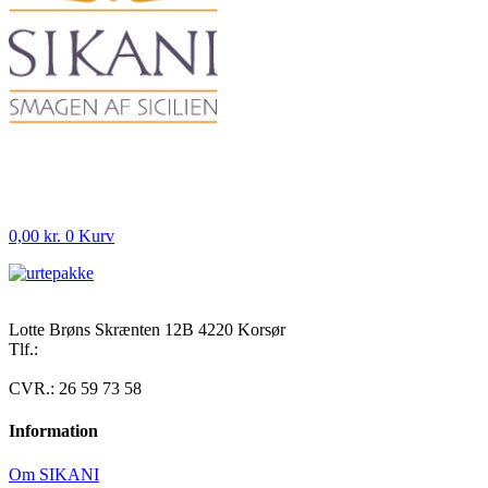
0,00
kr.
0
Kurv
Lotte Brøns Skrænten 12B 4220 Korsør
Tlf.:
40 95 24 13
Mail: info@luxuslife.dk
CVR.: 26 59 73 58
Information
Om SIKANI