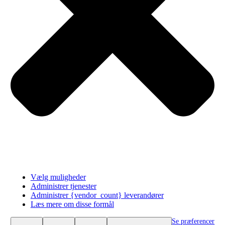
For at give dig de bedste oplevelser bruger vi teknologier som cookies til at gemme
Vælg muligheder
og/eller få adgang til enhedsoplysninger. Hvis du giver dit samtykke til disse
Administrer tjenester
teknologier, kan vi behandle data som f.eks. browsingadfærd eller unikke ID'er på
dette websted. Hvis du ikke giver dit samtykke eller trækker dit samtykke tilbage, kan
Administrer {vendor_count} leverandører
det have en negativ indvirkning på visse funktioner og egenskaber.
Læs mere om disse formål
Funktionsdygtig
Funktionsdygtig
Altid aktiv
Se præferencer