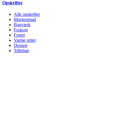
Opskrifter
Alle opskrifter
Morgenmad
Bagværk
Frokost
Forret
Varme retter
Dessert
Tilbehør
Drikkevarer
Alle opskrifter
Morgenmad
Bagværk
Frokost
Forret
Varme retter
Dessert
Tilbehør
Drikkevarer
© SIKANI