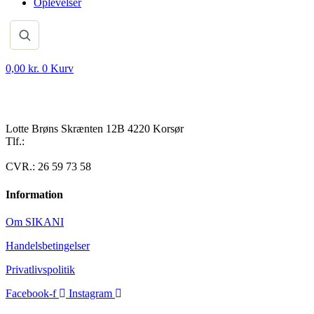
Oplevelser
0,00
kr.
0
Kurv
Lotte Brøns Skrænten 12B 4220 Korsør
Tlf.:
40 95 24 13
Mail: info@luxuslife.dk
CVR.: 26 59 73 58
Information
Om SIKANI
Handelsbetingelser
Privatlivspolitik
Facebook-f
Instagram