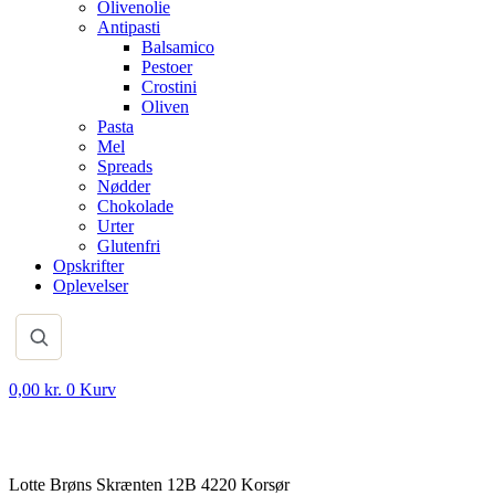
Olivenolie
Antipasti
Balsamico
Pestoer
Crostini
Oliven
Pasta
Mel
Spreads
Nødder
Chokolade
Urter
Glutenfri
Opskrifter
Oplevelser
0,00
kr.
0
Kurv
Lotte Brøns Skrænten 12B 4220 Korsør