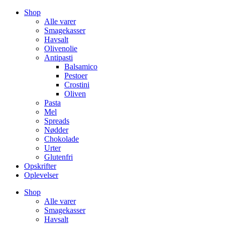
Videre
Shop
til
Alle varer
indhold
Smagekasser
Havsalt
Olivenolie
Antipasti
Balsamico
Pestoer
Crostini
Oliven
Pasta
Mel
Spreads
Nødder
Chokolade
Urter
Glutenfri
Opskrifter
Oplevelser
Shop
Alle varer
Smagekasser
Havsalt