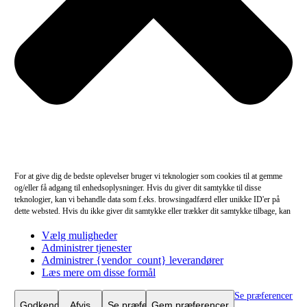
For at give dig de bedste oplevelser bruger vi teknologier som cookies til at gemme
og/eller få adgang til enhedsoplysninger. Hvis du giver dit samtykke til disse
teknologier, kan vi behandle data som f.eks. browsingadfærd eller unikke ID'er på
dette websted. Hvis du ikke giver dit samtykke eller trækker dit samtykke tilbage, kan
det have en negativ indvirkning på visse funktioner og egenskaber.
Funktionsdygtig
Vælg muligheder
Funktionsdygtig
Altid aktiv
Administrer tjenester
Præferencer
Administrer {vendor_count} leverandører
Præferencer
Statistikker
Læs mere om disse formål
Statistikker
Marketing
Se præferencer
Marketing
Godkend
Afvis
Se præferencer
Gem præferencer