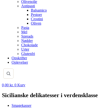
Olivenolie
Antipasti
Balsamico
Pestoer
Crostini
Oliven
Pasta
Mel
Spreads
Nødder
Chokolade
Urter
Glutenfri
Opskrifter
Oplevelser
0,00
kr.
0
Kurv
Sicilianske delikatesser i verdensklasse
Smagekasser