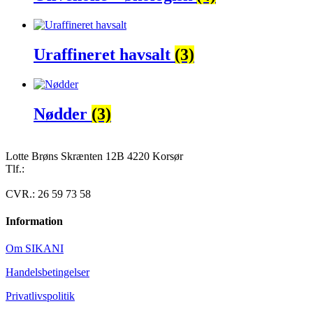
Uraffineret havsalt
(3)
Nødder
(3)
Lotte Brøns Skrænten 12B 4220 Korsør
Tlf.:
40 95 24 13
Mail: info@luxuslife.dk
CVR.: 26 59 73 58
Information
Om SIKANI
Handelsbetingelser
Privatlivspolitik