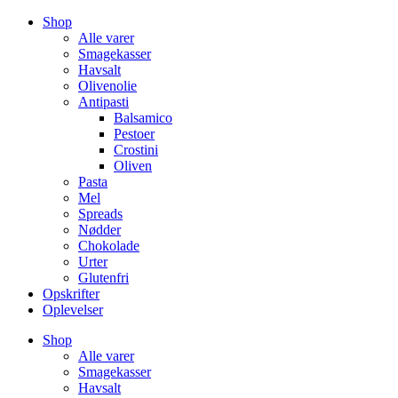
Videre
Shop
til
Alle varer
indhold
Smagekasser
Havsalt
Olivenolie
Antipasti
Balsamico
Pestoer
Crostini
Oliven
Pasta
Mel
Spreads
Nødder
Chokolade
Urter
Glutenfri
Opskrifter
Oplevelser
Shop
Alle varer
Smagekasser
Havsalt