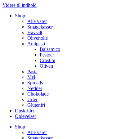
Videre til indhold
Shop
Alle varer
Smagekasser
Havsalt
Olivenolie
Antipasti
Balsamico
Pestoer
Crostini
Oliven
Pasta
Mel
Spreads
Nødder
Chokolade
Urter
Glutenfri
Opskrifter
Oplevelser
Shop
Alle varer
Smagekasser