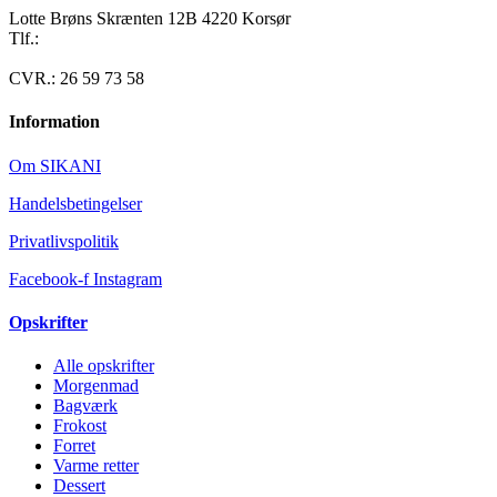
Lotte Brøns Skrænten 12B 4220 Korsør
Tlf.:
40 95 24 13
Mail: info@luxuslife.dk
CVR.: 26 59 73 58
Information
Om SIKANI
Handelsbetingelser
Privatlivspolitik
Facebook-f
Instagram
Opskrifter
Alle opskrifter
Morgenmad
Bagværk
Frokost
Forret
Varme retter
Dessert