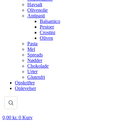
Havsalt
Olivenolie
Antipasti
Balsamico
Pestoer
Crostini
Oliven
Pasta
Mel
Spreads
Nødder
Chokolade
Urter
Glutenfri
Opskrifter
Oplevelser
0,00
kr.
0
Kurv