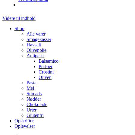
Videre til indhold
Shop
Alle varer
Smagekasser
Havsalt
Olivenolie
Antipasti
Balsamico
Pestoer
Crostini
Oliven
Pasta
Mel
Spreads
Nødder
Chokolade
Urter
Glutenfri
Opskrifter
Oplevelser