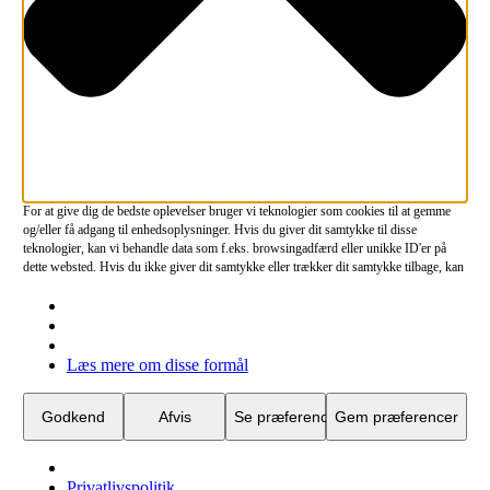
For at give dig de bedste oplevelser bruger vi teknologier som cookies til at gemme
og/eller få adgang til enhedsoplysninger. Hvis du giver dit samtykke til disse
teknologier, kan vi behandle data som f.eks. browsingadfærd eller unikke ID'er på
dette websted. Hvis du ikke giver dit samtykke eller trækker dit samtykke tilbage, kan
det have en negativ indvirkning på visse funktioner og egenskaber.
Funktionsdygtig
Funktionsdygtig
Altid aktiv
Præferencer
Præferencer
Læs mere om disse formål
Statistikker
Statistikker
Marketing
Marketing
Godkend
Afvis
Se præferencer
Gem præferencer
Privatlivspolitik