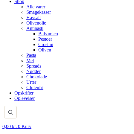
Shop
Alle varer
Smagekasser
Havsalt
Olivenolie
Antipasti
Balsamico
Pestoer
Crostini
Oliven
Pasta
Mel
Spreads
Nødder
Chokolade
Urter
Glutenfri
Opskrifter
Oplevelser
0,00
kr.
0
Kurv