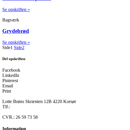
Se opskriften »
Bagværk
Grydebrød
Se opskriften »
Side
1
Side
2
Del opskriften
Facebook
LinkedIn
Pinterest
Email
Print
Lotte Brøns Skrænten 12B 4220 Korsør
Tlf.:
40 95 24 13
Mail: info@luxuslife.dk
CVR.: 26 59 73 58
Information