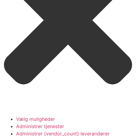
For at give dig de bedste oplevelser bruger vi teknologier som
Vælg muligheder
cookies til at gemme og/eller få adgang til enhedsoplysninger. Hvis du
Administrer tjenester
giver dit samtykke til disse teknologier, kan vi behandle data som
Administrer {vendor_count} leverandører
f.eks. browsingadfærd eller unikke ID'er på dette websted. Hvis du