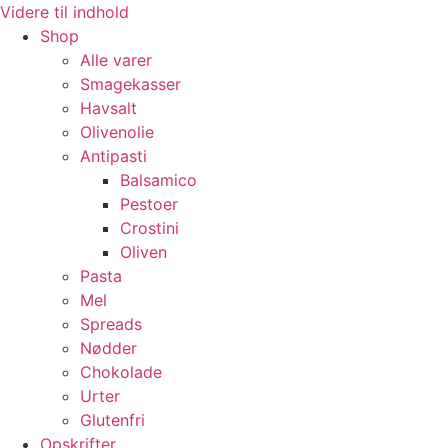
Videre til indhold
Shop
Alle varer
Smagekasser
Havsalt
Olivenolie
Antipasti
Balsamico
Pestoer
Crostini
Oliven
Pasta
Mel
Spreads
Nødder
Chokolade
Urter
Glutenfri
Opskrifter