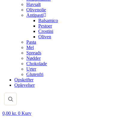
Havsalt
Olivenolie
Antipasti
Balsamico
Pestoer
Crostini
Oliven
Pasta
Mel
Spreads
Nødder
Chokolade
Urter
Glutenfri
Opskrifter
Oplevelser
0,00
kr.
0
Kurv