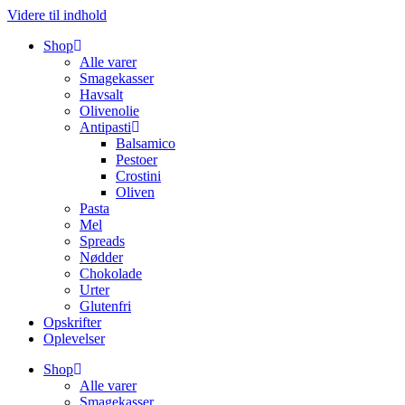
Videre til indhold
Shop
Alle varer
Smagekasser
Havsalt
Olivenolie
Antipasti
Balsamico
Pestoer
Crostini
Oliven
Pasta
Mel
Spreads
Nødder
Chokolade
Urter
Glutenfri
Opskrifter
Oplevelser
Shop
Alle varer
Smagekasser