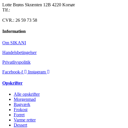
Lotte Brøns Skrænten 12B 4220 Korsør
Tlf.:
40 95 24 13
Mail: info@luxuslife.dk
CVR.: 26 59 73 58
Information
Om SIKANI
Handelsbetingelser
Privatlivspolitik
Facebook-f
Instagram
Opskrifter
Alle opskrifter
Morgenmad
Bagværk
Frokost
Forret
Varme retter
Dessert