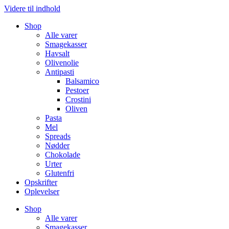
Videre til indhold
Shop
Alle varer
Smagekasser
Havsalt
Olivenolie
Antipasti
Balsamico
Pestoer
Crostini
Oliven
Pasta
Mel
Spreads
Nødder
Chokolade
Urter
Glutenfri
Opskrifter
Oplevelser
Shop
Alle varer
Smagekasser