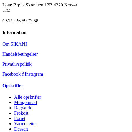
Lotte Brøns Skrænten 12B 4220 Korsør
Tlf.:
40 95 24 13
Mail: info@luxuslife.dk
CVR.: 26 59 73 58
Information
Om SIKANI
Handelsbetingelser
Privatlivspolitik
Facebook-f
Instagram
Opskrifter
Alle opskrifter
Morgenmad
Bagværk
Frokost
Forret
Varme retter
Dessert