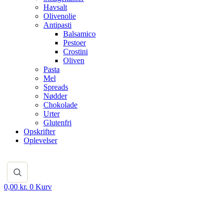
Havsalt
Olivenolie
Antipasti
Balsamico
Pestoer
Crostini
Oliven
Pasta
Mel
Spreads
Nødder
Chokolade
Urter
Glutenfri
Opskrifter
Oplevelser
0,00
kr.
0
Kurv