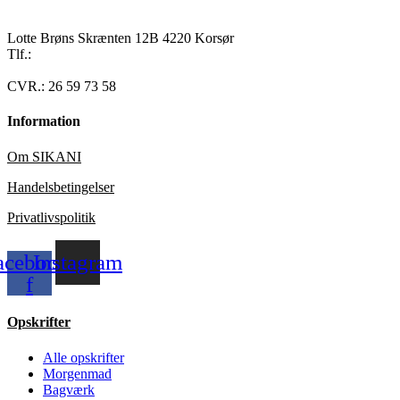
Lotte Brøns Skrænten 12B 4220 Korsør
Tlf.:
40 95 24 13
Mail: info@luxuslife.dk
CVR.: 26 59 73 58
Information
Om SIKANI
Handelsbetingelser
Privatlivspolitik
acebook-
Instagram
f
Opskrifter
Alle opskrifter
Morgenmad
Bagværk