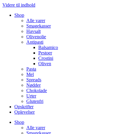
Videre til indhold
Shop
Alle varer
Smagekasser
Havsalt
Olivenolie
Antipasti
Balsamico
Pestoer
Crostini
Oliven
Pasta
Mel
Spreads
Nødder
Chokolade
Urter
Glutenfri
Opskrifter
Oplevelser
Shop
Alle varer
Smagekasser