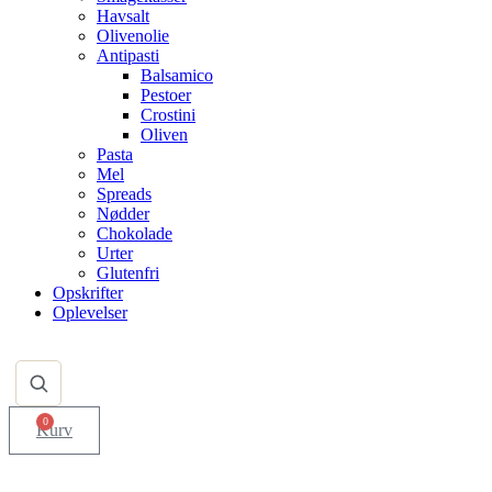
Havsalt
Olivenolie
Antipasti
Balsamico
Pestoer
Crostini
Oliven
Pasta
Mel
Spreads
Nødder
Chokolade
Urter
Glutenfri
Opskrifter
Oplevelser
0
Kurv