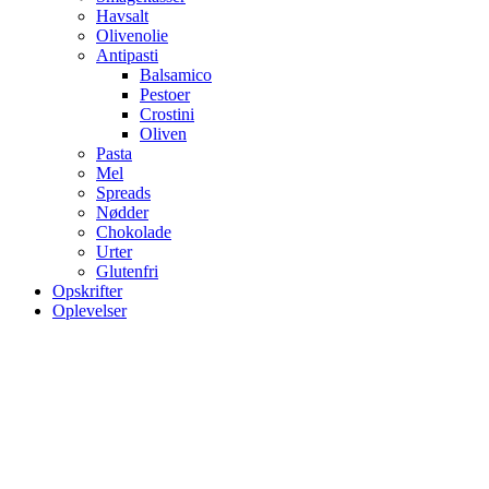
Havsalt
Olivenolie
Antipasti
Balsamico
Pestoer
Crostini
Oliven
Pasta
Mel
Spreads
Nødder
Chokolade
Urter
Glutenfri
Opskrifter
Oplevelser