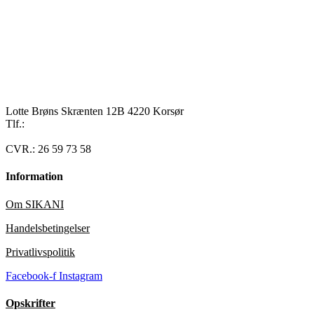
Lotte Brøns Skrænten 12B 4220 Korsør
Tlf.:
40 95 24 13
Mail: info@luxuslife.dk
CVR.: 26 59 73 58
Information
Om SIKANI
Handelsbetingelser
Privatlivspolitik
Facebook-f
Instagram
Opskrifter