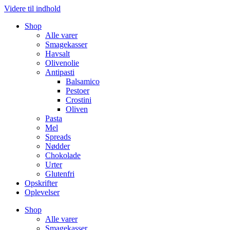
Videre til indhold
Shop
Alle varer
Smagekasser
Havsalt
Olivenolie
Antipasti
Balsamico
Pestoer
Crostini
Oliven
Pasta
Mel
Spreads
Nødder
Chokolade
Urter
Glutenfri
Opskrifter
Oplevelser
Shop
Alle varer
Smagekasser