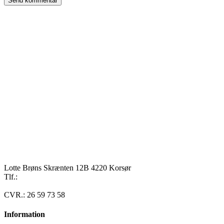
Lotte Brøns Skrænten 12B 4220 Korsør
Tlf.:
40 95 24 13
Mail: info@luxuslife.dk
CVR.: 26 59 73 58
Information