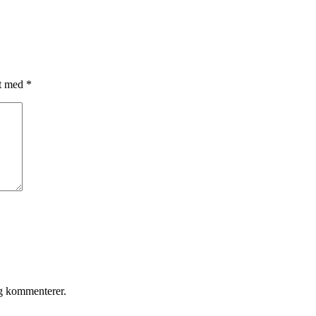
et med
*
eg kommenterer.