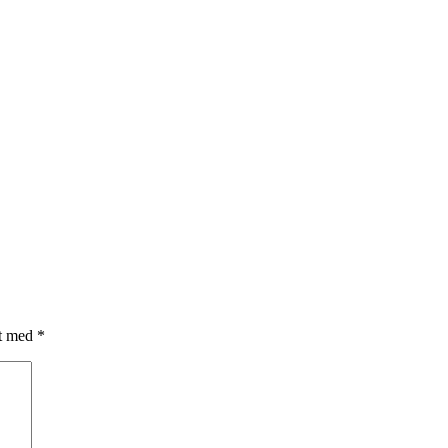
et med
*