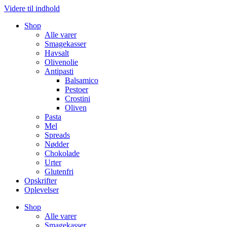
Videre til indhold
Shop
Alle varer
Smagekasser
Havsalt
Olivenolie
Antipasti
Balsamico
Pestoer
Crostini
Oliven
Pasta
Mel
Spreads
Nødder
Chokolade
Urter
Glutenfri
Opskrifter
Oplevelser
Shop
Alle varer
Smagekasser