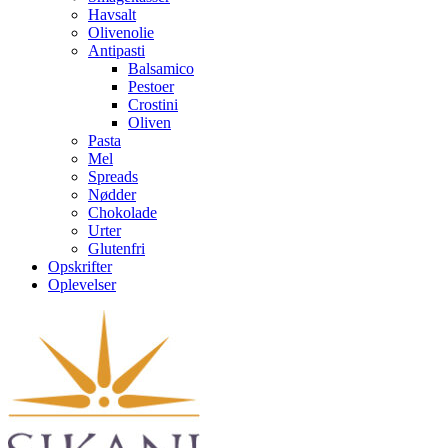
Havsalt
Olivenolie
Antipasti
Balsamico
Pestoer
Crostini
Oliven
Pasta
Mel
Spreads
Nødder
Chokolade
Urter
Glutenfri
Opskrifter
Oplevelser