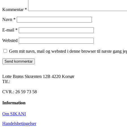
Kommentar
*
Navn
*
E-mail
*
Websted
Gem mit navn, mail og websted i denne browser til næste gang j
Lotte Brøns Skrænten 12B 4220 Korsør
Tlf.:
40 95 24 13
Mail: info@luxuslife.dk
CVR.: 26 59 73 58
Information
Om SIKANI
Handelsbetingelser