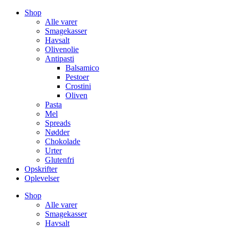
Videre
Shop
til
Alle varer
indhold
Smagekasser
Havsalt
Olivenolie
Antipasti
Balsamico
Pestoer
Crostini
Oliven
Pasta
Mel
Spreads
Nødder
Chokolade
Urter
Glutenfri
Opskrifter
Oplevelser
Shop
Alle varer
Smagekasser
Havsalt