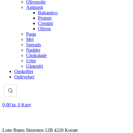
Olivenolie
Antipasti
Balsamico
Pestoer
Crostini
Oliven
Pasta
Mel
Spreads
Nødder
Chokolade
Urter
Glutenfri
Opskrifter
Oplevelser
0,00
kr.
0
Kurv
Lotte Brøns Skrænten 12B 4220 Korsør